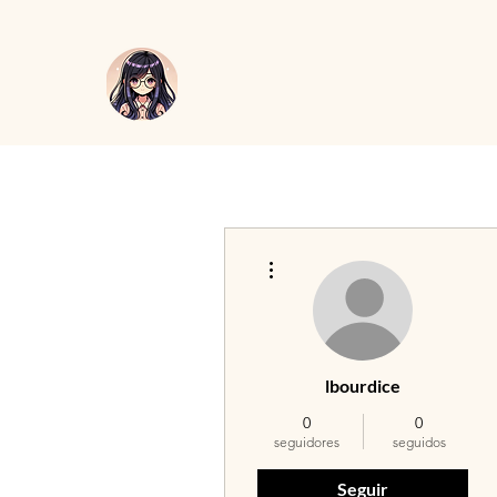
Más acciones
lbourdice
0
0
seguidores
seguidos
Seguir