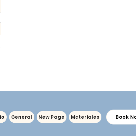
Book N
io
General
New Page
Materiales