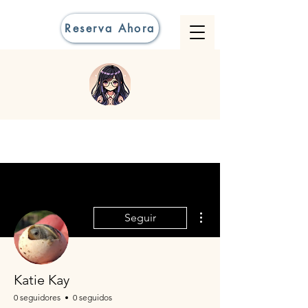
Reserva Ahora
Más acciones
Seguir
Katie Kay
0 seguidores
0 seguidos